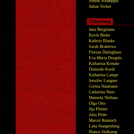
Simon Schneppat
Julian Tecker
Abizeitung
Jana Bergmann
Kevin Bieler
Kathrin Blanke
Sarah Brukiewa
Florian Dalinghaus
Eva-Maria Dorgelo
Katharina Kohake
Dominik Kordt
Katharina Lampe
Jennifer Langner
Corina Naumann
Catharina Neus
Manuela Niehaus
Olga Otto
Ilja Pletner
Julia Plohr
Marcel Rennoch
Lena Stangenberg
Bianca Südkamp