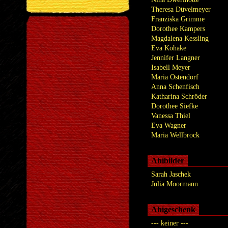
Theresa Düvelmeyer
Franziska Grimme
Dorothee Kampers
Magdalena Kessling
Eva Kohake
Jennifer Langner
Isabell Meyer
Maria Ostendorf
Anna Schenfisch
Katharina Schröder
Dorothee Siefke
Vanessa Thiel
Eva Wagner
Maria Wellbrock
Abibilder
Sarah Jaschek
Julia Moormann
Abigeschenk
--- keiner ---