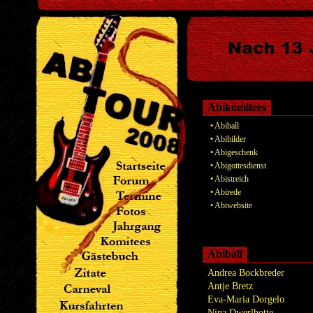
Abikomitees
• Abiball
• Abibilder
• Abigeschenk
• Abigottesdienst
• Abistreich
• Abirede
• Abiwebsite
Abiball
Andrea Bockbreder
Antje Bretz
Eva-Maria Dorgelo
Nina Dwerlhotte