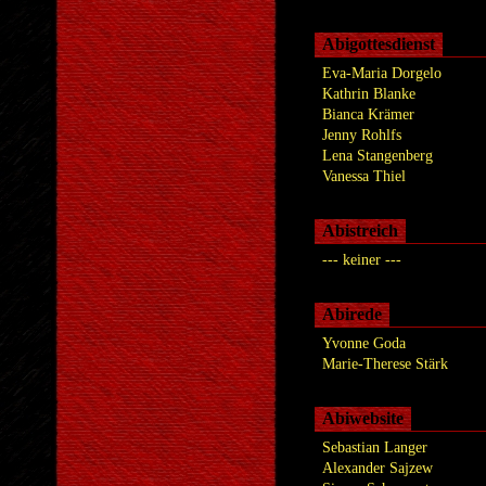
Abigottesdienst
Eva-Maria Dorgelo
Kathrin Blanke
Bianca Krämer
Jenny Rohlfs
Lena Stangenberg
Vanessa Thiel
Abistreich
--- keiner ---
Abirede
Yvonne Goda
Marie-Therese Stärk
Abiwebsite
Sebastian Langer
Alexander Sajzew