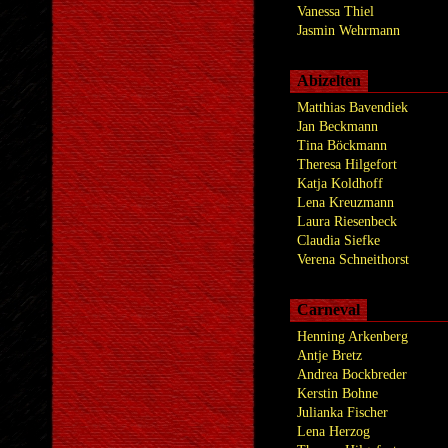
Vanessa Thiel
Jasmin Wehrmann
Abizelten
Matthias Bavendiek
Jan Beckmann
Tina Böckmann
Theresa Hilgefort
Katja Koldhoff
Lena Kreuzmann
Laura Riesenbeck
Claudia Siefke
Verena Schneithorst
Carneval
Henning Arkenberg
Antje Bretz
Andrea Bockbreder
Kerstin Bohne
Julianka Fischer
Lena Herzog