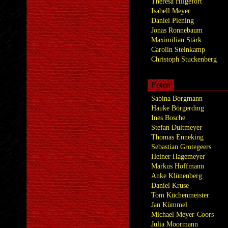
Theresa Hilgefort
Isabell Meyer
Daniel Piening
Jonas Ronnebaum
Maximilian Stärk
Carolin Steinkamp
Christoph Stuckenberg
Feten
Sabina Borgmann
Hauke Börgerding
Ines Bosche
Stefan Dultmeyer
Thomas Enneking
Sebastian Grotegeers
Heiner Hagemeyer
Markus Hoffmann
Anke Klünenberg
Daniel Kruse
Tom Küchenmeister
Jan Kümmel
Michael Meyer-Coors
Julia Moormann