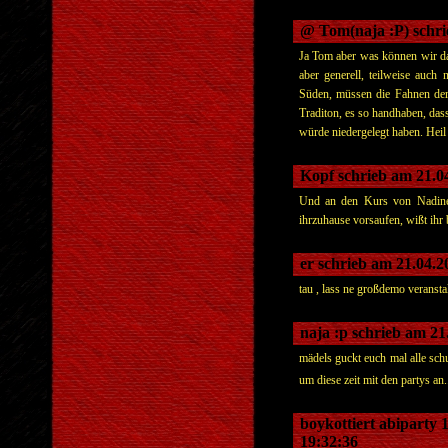
@ Tom(naja :P) schri
Ja Tom aber was können wir da
aber generell, teilweise auch 
Süden, müssen die Fahnen der 
Traditon, es so handhaben, das
würde niedergelegt haben. Hei
Kopf schrieb am 21.0
Und an den Kurs von Nadine
ihrzuhause vorsaufen, wißt ihr 
er schrieb am 21.04.
tau , lass ne großdemo veransta
naja :p schrieb am 2
mädels guckt euch mal alle schu
um diese zeit mit den partys an
boykottiert abiparty 
19:32:36