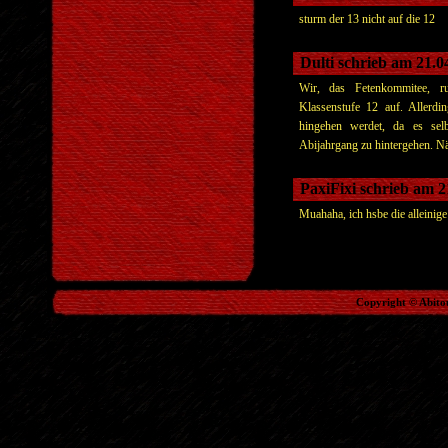
sturm der 13 nicht auf die 12
Dulti schrieb am 21.
Wir, das Fetenkommitee, r
Klassenstufe 12 auf. Allerdin
hingehen werdet, da es selbs
Abijahrgang zu hintergehen. N
PaxiFixi schrieb am 
Muahaha, ich hsbe die alleini
Copyright © Abito