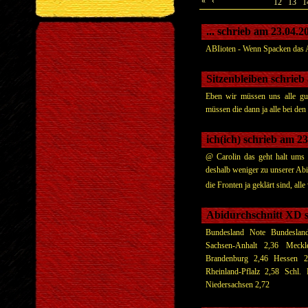
«
‹
12
13
1
... schrieb am 23.04.
ABIioten - Wenn Spacken das 
Sitzenbleiben schrieb
Eben wir müssen uns alle gut
müssen die dann ja alle bei den
ich(ich) schrieb am 2
@ Carolin das geht halt ums 
deshalb weniger zu unserer Abi
die Fronten ja geklärt sind, alle
Abidurchschnitt XD s
Bundesland Note Bundeslan
Sachsen-Anhalt 2,36 Meck
Brandenburg 2,46 Hessen 
Rheinland-Pflalz 2,58 Schl.
Niedersachsen 2,72