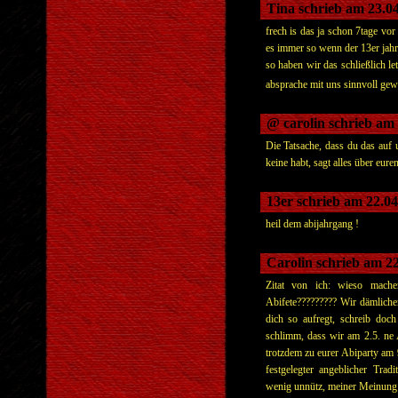
Tina schrieb am 23.0
frech is das ja schon 7tage vor 
es immer so wenn der 13er jahr
so haben wir das schließlich le
absprache mit uns sinnvoll gewe
@ carolin schrieb am
Die Tatsache, dass du das auf 
keine habt, sagt alles über eure
13er schrieb am 22.0
heil dem abijahrgang !
Carolin schrieb am 2
Zitat von ich: wieso mache
Abifete????????? Wir dämlich
dich so aufregt, schreib do
schlimm, dass wir am 2.5. ne
trotzdem zu eurer Abiparty am
festgelegter angeblicher Trad
wenig unnütz, meiner Meinung